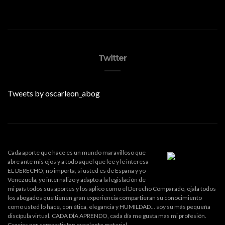
Twitter
Tweets by oscarleon_abog
Cada aporte que hace es un mundo maravilloso que
abre ante mis ojos y a todo aquel que lee y le interesa
EL DERECHO, no importa, si usted es de España y yo
Venezuela, yo internalizo y adapto a la legislación de
mi país todos sus aportes y los aplico como el Derecho Comparado, ojala todos
los abogados que tienen gran experiencia compartieran su conocimiento
como usted lo hace, con ética, elegancia y HUMILDAD... soy su más pequeña
discípula virtual. CADA DÍA APRENDO, cada día me gusta mas mi profesión.
Gracias por compartir tan excelente material.