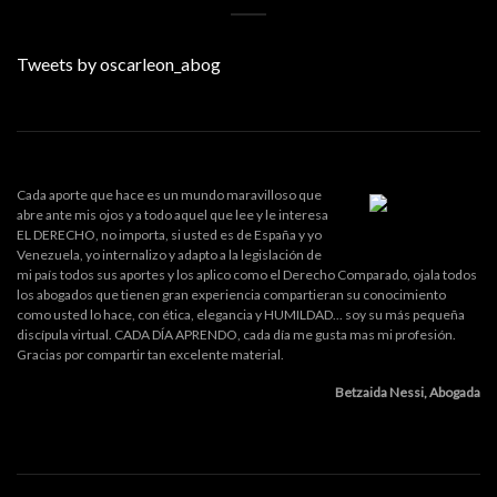
Tweets by oscarleon_abog
Cada aporte que hace es un mundo maravilloso que
abre ante mis ojos y a todo aquel que lee y le interesa
EL DERECHO, no importa, si usted es de España y yo
Venezuela, yo internalizo y adapto a la legislación de
mi país todos sus aportes y los aplico como el Derecho Comparado, ojala todos
los abogados que tienen gran experiencia compartieran su conocimiento
como usted lo hace, con ética, elegancia y HUMILDAD... soy su más pequeña
discípula virtual. CADA DÍA APRENDO, cada día me gusta mas mi profesión.
Gracias por compartir tan excelente material.
Betzaida Nessi, Abogada