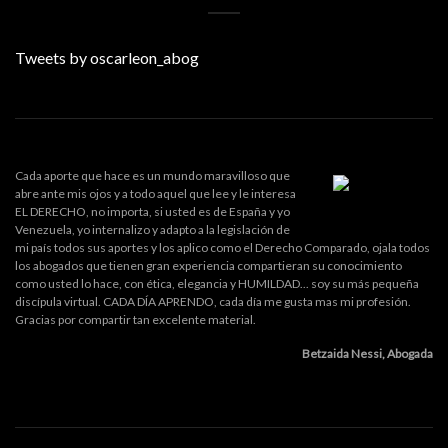
Tweets by oscarleon_abog
Cada aporte que hace es un mundo maravilloso que
abre ante mis ojos y a todo aquel que lee y le interesa
EL DERECHO, no importa, si usted es de España y yo
Venezuela, yo internalizo y adapto a la legislación de
mi país todos sus aportes y los aplico como el Derecho Comparado, ojala todos
los abogados que tienen gran experiencia compartieran su conocimiento
como usted lo hace, con ética, elegancia y HUMILDAD... soy su más pequeña
discípula virtual. CADA DÍA APRENDO, cada día me gusta mas mi profesión.
Gracias por compartir tan excelente material.
Betzaida Nessi, Abogada