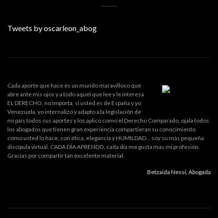
Tweets by oscarleon_abog
Cada aporte que hace es un mundo maravilloso que
abre ante mis ojos y a todo aquel que lee y le interesa
EL DERECHO, no importa, si usted es de España y yo
Venezuela, yo internalizo y adapto a la legislación de
mi país todos sus aportes y los aplico como el Derecho Comparado, ojala todos
los abogados que tienen gran experiencia compartieran su conocimiento
como usted lo hace, con ética, elegancia y HUMILDAD... soy su más pequeña
discípula virtual. CADA DÍA APRENDO, cada día me gusta mas mi profesión.
Gracias por compartir tan excelente material.
Betzaida Nessi, Abogada