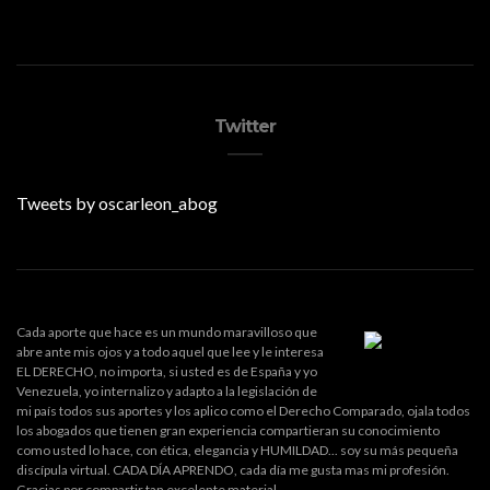
Twitter
Tweets by oscarleon_abog
Cada aporte que hace es un mundo maravilloso que
abre ante mis ojos y a todo aquel que lee y le interesa
EL DERECHO, no importa, si usted es de España y yo
Venezuela, yo internalizo y adapto a la legislación de
mi país todos sus aportes y los aplico como el Derecho Comparado, ojala todos
los abogados que tienen gran experiencia compartieran su conocimiento
como usted lo hace, con ética, elegancia y HUMILDAD... soy su más pequeña
discípula virtual. CADA DÍA APRENDO, cada día me gusta mas mi profesión.
Gracias por compartir tan excelente material.