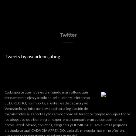
Twitter
Tweets by oscarleon_abog
Cada aporte que hace es un mundo maravilloso que
abre ante mis ojos y a todo aquel que lee y le interesa
EL DERECHO, no importa, si usted es de España y yo
Venezuela, yo internalizo y adapto a la legislación de
mi país todos sus aportes y los aplico como el Derecho Comparado, ojala todos
los abogados que tienen gran experiencia compartieran su conocimiento
como usted lo hace, con ética, elegancia y HUMILDAD... soy su más pequeña
discípula virtual. CADA DÍA APRENDO, cada día me gusta mas mi profesión.
Gracias por compartir tan excelente material.