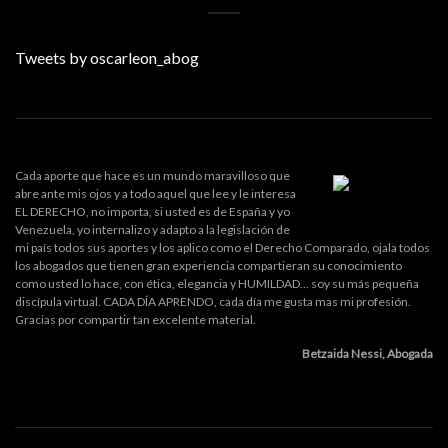
Tweets by oscarleon_abog
Cada aporte que hace es un mundo maravilloso que
abre ante mis ojos y a todo aquel que lee y le interesa
EL DERECHO, no importa, si usted es de España y yo
Venezuela, yo internalizo y adapto a la legislación de
mi país todos sus aportes y los aplico como el Derecho Comparado, ojala todos
los abogados que tienen gran experiencia compartieran su conocimiento
como usted lo hace, con ética, elegancia y HUMILDAD... soy su más pequeña
discípula virtual. CADA DÍA APRENDO, cada día me gusta mas mi profesión.
Gracias por compartir tan excelente material.
Betzaida Nessi, Abogada