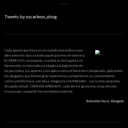
Tweets by oscarleon_abog
Cada aporte que hace es un mundo maravilloso que
abre ante mis ojos y a todo aquel que lee y le interesa
EL DERECHO, no importa, si usted es de España y yo
Venezuela, yo internalizo y adapto a la legislación de
mi país todos sus aportes y los aplico como el Derecho Comparado, ojala todos
los abogados que tienen gran experiencia compartieran su conocimiento
como usted lo hace, con ética, elegancia y HUMILDAD... soy su más pequeña
discípula virtual. CADA DÍA APRENDO, cada día me gusta mas mi profesión.
Gracias por compartir tan excelente material.
Betzaida Nessi, Abogada