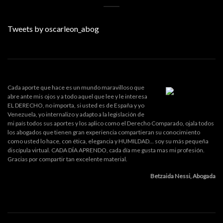
Tweets by oscarleon_abog
Cada aporte que hace es un mundo maravilloso que
abre ante mis ojos y a todo aquel que lee y le interesa
EL DERECHO, no importa, si usted es de España y yo
Venezuela, yo internalizo y adapto a la legislación de
mi país todos sus aportes y los aplico como el Derecho Comparado, ojala todos
los abogados que tienen gran experiencia compartieran su conocimiento
como usted lo hace, con ética, elegancia y HUMILDAD... soy su más pequeña
discípula virtual. CADA DÍA APRENDO, cada día me gusta mas mi profesión.
Gracias por compartir tan excelente material.
Betzaida Nessi, Abogada