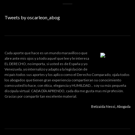
Tweets by oscarleon_abog
Cada aporte que hace es un mundo maravilloso que
abre ante mis ojos y a todo aquel que lee y le interesa
EL DERECHO, no importa, si usted es de España y yo
Venezuela, yo internalizo y adapto a la legislación de
mi país todos sus aportes y los aplico como el Derecho Comparado, ojala todos
los abogados que tienen gran experiencia compartieran su conocimiento
como usted lo hace, con ética, elegancia y HUMILDAD... soy su más pequeña
discípula virtual. CADA DÍA APRENDO, cada día me gusta mas mi profesión.
Gracias por compartir tan excelente material.
Betzaida Nessi, Abogada