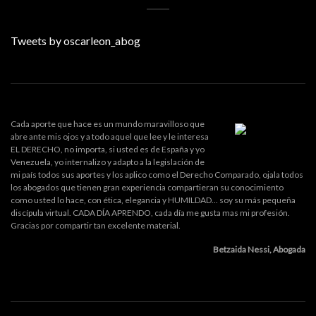
Tweets by oscarleon_abog
Cada aporte que hace es un mundo maravilloso que
abre ante mis ojos y a todo aquel que lee y le interesa
EL DERECHO, no importa, si usted es de España y yo
Venezuela, yo internalizo y adapto a la legislación de
mi país todos sus aportes y los aplico como el Derecho Comparado, ojala todos
los abogados que tienen gran experiencia compartieran su conocimiento
como usted lo hace, con ética, elegancia y HUMILDAD... soy su más pequeña
discípula virtual. CADA DÍA APRENDO, cada día me gusta mas mi profesión.
Gracias por compartir tan excelente material.
Betzaida Nessi, Abogada