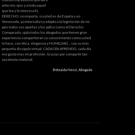
ante mis ojos y a todo aquel
que lee y le interesa EL
DERECHO, no importa, si usted es de España y yo
Venezuela, yo internalizo y adapto a la legislación de mi
país todos sus aportes y los aplico como el Derecho
Comparado, ojala todos los abogados que tienen gran
experiencia compartieran su conocimiento como usted
lo hace, con ética, elegancia y HUMILDAD... soy su más
pequeña discípula virtual. CADA DÍA APRENDO, cada día
me gusta mas mi profesión. Gracias por compartir tan
excelente material.
Betzaida Nessi, Abogada