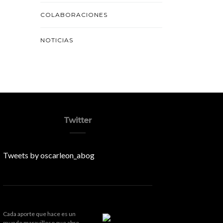
COLABORACIONES
NOTICIAS
Twitter
Tweets by oscarleon_abog
Cada aporte que hace es un
mundo maravilloso que abre