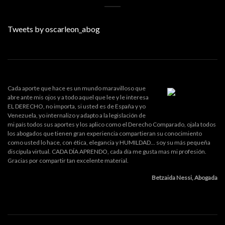
Tweets by oscarleon_abog
Cada aporte que hace es un mundo maravilloso que
abre ante mis ojos y a todo aquel que lee y le interesa
EL DERECHO, no importa, si usted es de España y yo
Venezuela, yo internalizo y adapto a la legislación de
mi país todos sus aportes y los aplico como el Derecho Comparado, ojala todos
los abogados que tienen gran experiencia compartieran su conocimiento
como usted lo hace, con ética, elegancia y HUMILDAD... soy su más pequeña
discípula virtual. CADA DÍA APRENDO, cada día me gusta mas mi profesión.
Gracias por compartir tan excelente material.
Betzaida Nessi, Abogada