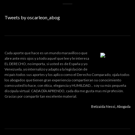
Tweets by oscarleon_abog
Cada aporte que hace es un mundo maravilloso que
abre ante mis ojos y a todo aquel que lee y le interesa
EL DERECHO, no importa, si usted es de España y yo
Venezuela, yo internalizo y adapto a la legislación de
mi país todos sus aportes y los aplico como el Derecho Comparado, ojala todos
los abogados que tienen gran experiencia compartieran su conocimiento
como usted lo hace, con ética, elegancia y HUMILDAD... soy su más pequeña
discípula virtual. CADA DÍA APRENDO, cada día me gusta mas mi profesión.
Gracias por compartir tan excelente material.
Betzaida Nessi, Abogada