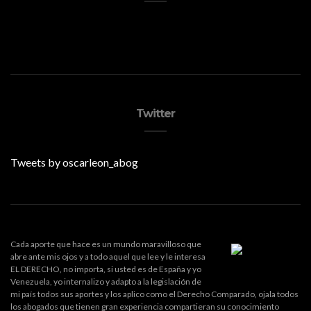
Twitter
Tweets by oscarleon_abog
Cada aporte que hace es un mundo maravilloso que
abre ante mis ojos y a todo aquel que lee y le interesa
EL DERECHO, no importa, si usted es de España y yo
Venezuela, yo internalizo y adapto a la legislación de
mi país todos sus aportes y los aplico como el Derecho Comparado, ojala todos
los abogados que tienen gran experiencia compartieran su conocimiento