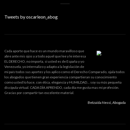
Tweets by oscarleon_abog
Cada aporte que hace es un mundo maravilloso que
abre ante mis ojos y a todo aquel que lee y le interesa
EL DERECHO, no importa, si usted es de España y yo
Venezuela, yo internalizo y adapto a la legislación de
mi país todos sus aportes y los aplico como el Derecho Comparado, ojala todos
los abogados que tienen gran experiencia compartieran su conocimiento
como usted lo hace, con ética, elegancia y HUMILDAD... soy su más pequeña
discípula virtual. CADA DÍA APRENDO, cada día me gusta mas mi profesión.
Gracias por compartir tan excelente material.
Betzaida Nessi, Abogada