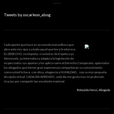
Tweets by oscarleon_abog
Cada aporte que hace es un mundo maravilloso que
abre ante mis ojos y a todo aquel que lee y le interesa
EL DERECHO, no importa, si usted es de España y yo
Venezuela, yo internalizo y adapto a la legislación de
mi país todos sus aportes y los aplico como el Derecho Comparado, ojala todos
los abogados que tienen gran experiencia compartieran su conocimiento
como usted lo hace, con ética, elegancia y HUMILDAD... soy su más pequeña
discípula virtual. CADA DÍA APRENDO, cada día me gusta mas mi profesión.
Gracias por compartir tan excelente material.
Betzaida Nessi, Abogada