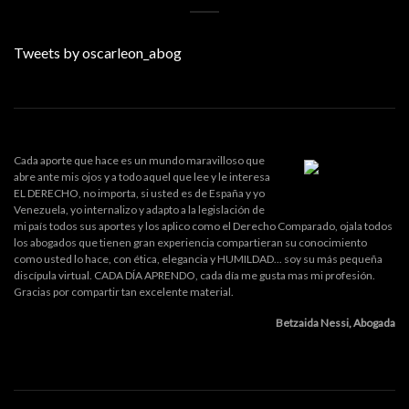
Tweets by oscarleon_abog
Cada aporte que hace es un mundo maravilloso que
abre ante mis ojos y a todo aquel que lee y le interesa
EL DERECHO, no importa, si usted es de España y yo
Venezuela, yo internalizo y adapto a la legislación de
mi país todos sus aportes y los aplico como el Derecho Comparado, ojala todos
los abogados que tienen gran experiencia compartieran su conocimiento
como usted lo hace, con ética, elegancia y HUMILDAD... soy su más pequeña
discípula virtual. CADA DÍA APRENDO, cada día me gusta mas mi profesión.
Gracias por compartir tan excelente material.
Betzaida Nessi, Abogada