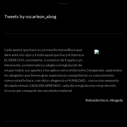
Tweets by oscarleon_abog
Cada aporte que hace es un mundo maravilloso que
abre ante mis ojos y a todo aquel que lee y le interesa
EL DERECHO, no importa, si usted es de España y yo
Venezuela, yo internalizo y adapto a la legislación de
mi país todos sus aportes y los aplico como el Derecho Comparado, ojala todos
los abogados que tienen gran experiencia compartieran su conocimiento
como usted lo hace, con ética, elegancia y HUMILDAD... soy su más pequeña
discípula virtual. CADA DÍA APRENDO, cada día me gusta mas mi profesión.
Gracias por compartir tan excelente material.
Betzaida Nessi, Abogada