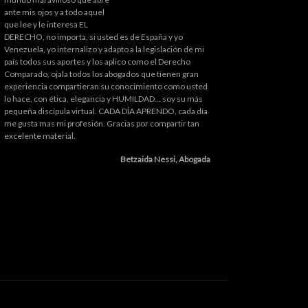
ante mis ojos y a todo aquel
que lee y le interesa EL
DERECHO, no importa, si usted es de España y yo
Venezuela, yo internalizo y adapto a la legislación de mi
país todos sus aportes y los aplico como el Derecho
Comparado, ojala todos los abogados que tienen gran
experiencia compartieran su conocimiento como usted
lo hace, con ética, elegancia y HUMILDAD... soy su más
pequeña discípula virtual. CADA DÍA APRENDO, cada día
me gusta mas mi profesión. Gracias por compartir tan
excelente material.
Betzaida Nessi, Abogada