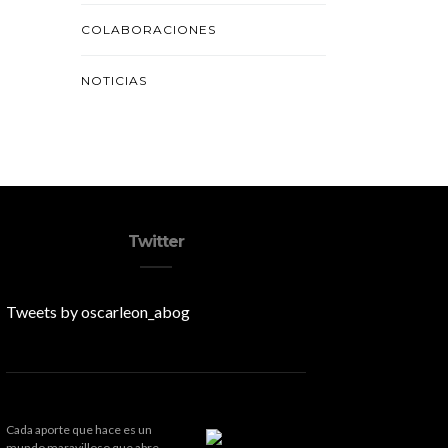
COLABORACIONES
NOTICIAS
Twitter
Tweets by oscarleon_abog
Cada aporte que hace es un
mundo maravilloso que abre