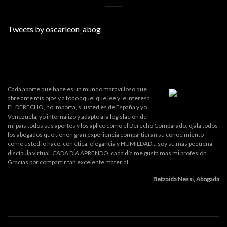
Tweets by oscarleon_abog
Cada aporte que hace es un mundo maravilloso que
abre ante mis ojos y a todo aquel que lee y le interesa
EL DERECHO, no importa, si usted es de España y yo
Venezuela, yo internalizo y adapto a la legislación de
mi país todos sus aportes y los aplico como el Derecho Comparado, ojala todos
los abogados que tienen gran experiencia compartieran su conocimiento
como usted lo hace, con ética, elegancia y HUMILDAD... soy su más pequeña
discípula virtual. CADA DÍA APRENDO, cada día me gusta mas mi profesión.
Gracias por compartir tan excelente material.
Betzaida Nessi, Abogada