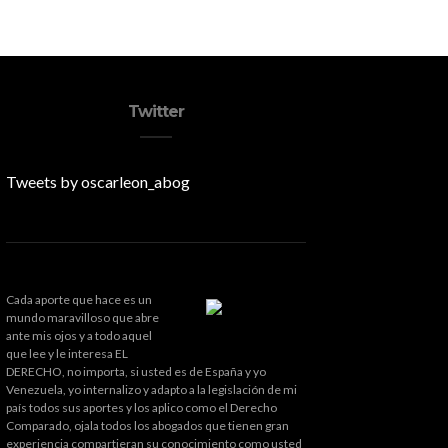
Twitter
Tweets by oscarleon_abog
Cada aporte que hace es un
mundo maravilloso que abre
ante mis ojos y a todo aquel
que lee y le interesa EL
DERECHO, no importa, si usted es de España y yo
Venezuela, yo internalizo y adapto a la legislación de mi
país todos sus aportes y los aplico como el Derecho
Comparado, ojala todos los abogados que tienen gran
experiencia compartieran su conocimiento como usted