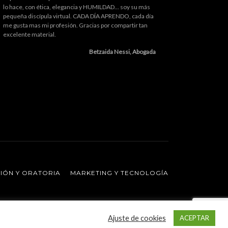
lo hace, con ética, elegancia y HUMILDAD... soy su más
pequeña discípula virtual. CADA DÍA APRENDO, cada día
me gusta mas mi profesión. Gracias por compartir tan
excelente material.
Betzaida Nessi, Abogada
CIÓN Y ORATORIA
MARKETING Y TECNOLOGÍA
Ajuste de cookies
ACEPTAR