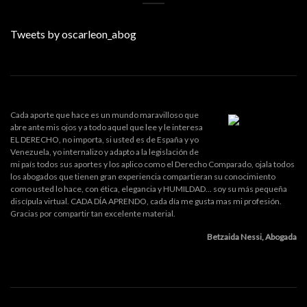
Tweets by oscarleon_abog
Cada aporte que hace es un mundo maravilloso que
abre ante mis ojos y a todo aquel que lee y le interesa
EL DERECHO, no importa, si usted es de España y yo
Venezuela, yo internalizo y adapto a la legislación de
mi país todos sus aportes y los aplico como el Derecho Comparado, ojala todos
los abogados que tienen gran experiencia compartieran su conocimiento
como usted lo hace, con ética, elegancia y HUMILDAD... soy su más pequeña
discípula virtual. CADA DÍA APRENDO, cada día me gusta mas mi profesión.
Gracias por compartir tan excelente material.
Betzaida Nessi, Abogada