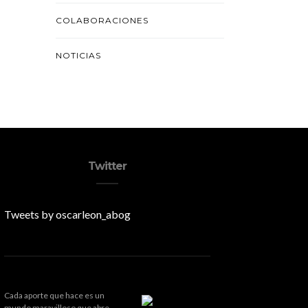
COLABORACIONES
NOTICIAS
Twitter
Tweets by oscarleon_abog
Cada aporte que hace es un
mundo maravilloso que abre