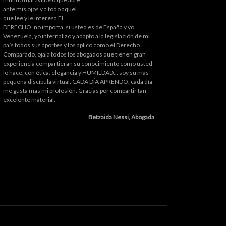
ante mis ojos y a todo aquel
que lee y le interesa EL
DERECHO, no importa, si usted es de España y yo
Venezuela, yo internalizo y adapto a la legislación de mi
país todos sus aportes y los aplico como el Derecho
Comparado, ojala todos los abogados que tienen gran
experiencia compartieran su conocimiento como usted
lo hace, con ética, elegancia y HUMILDAD... soy su más
pequeña discípula virtual. CADA DÍA APRENDO, cada día
me gusta mas mi profesión. Gracias por compartir tan
excelente material.
Betzaida Nessi, Abogada