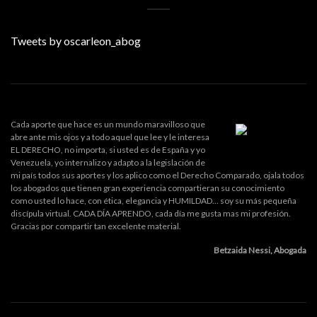
Tweets by oscarleon_abog
Cada aporte que hace es un mundo maravilloso que
abre ante mis ojos y a todo aquel que lee y le interesa
EL DERECHO, no importa, si usted es de España y yo
Venezuela, yo internalizo y adapto a la legislación de
mi país todos sus aportes y los aplico como el Derecho Comparado, ojala todos
los abogados que tienen gran experiencia compartieran su conocimiento
como usted lo hace, con ética, elegancia y HUMILDAD... soy su más pequeña
discípula virtual. CADA DÍA APRENDO, cada día me gusta mas mi profesión.
Gracias por compartir tan excelente material.
Betzaida Nessi, Abogada