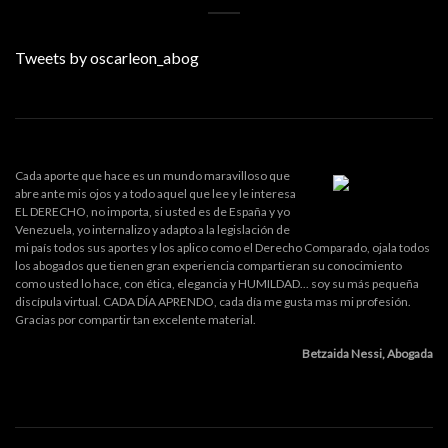
Tweets by oscarleon_abog
Cada aporte que hace es un mundo maravilloso que
abre ante mis ojos y a todo aquel que lee y le interesa
EL DERECHO, no importa, si usted es de España y yo
Venezuela, yo internalizo y adapto a la legislación de
mi país todos sus aportes y los aplico como el Derecho Comparado, ojala todos
los abogados que tienen gran experiencia compartieran su conocimiento
como usted lo hace, con ética, elegancia y HUMILDAD... soy su más pequeña
discípula virtual. CADA DÍA APRENDO, cada día me gusta mas mi profesión.
Gracias por compartir tan excelente material.
Betzaida Nessi, Abogada