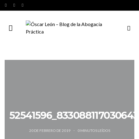
52541596_833088117030643
20 DE FEBRERO DE 2019
0
MINUTOS LEÍDOS