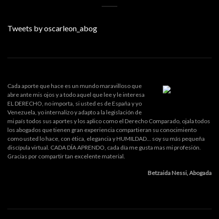
Tweets by oscarleon_abog
Cada aporte que hace es un mundo maravilloso que
abre ante mis ojos y a todo aquel que lee y le interesa
EL DERECHO, no importa, si usted es de España y yo
Venezuela, yo internalizo y adapto a la legislación de
mi país todos sus aportes y los aplico como el Derecho Comparado, ojala todos
los abogados que tienen gran experiencia compartieran su conocimiento
como usted lo hace, con ética, elegancia y HUMILDAD... soy su más pequeña
discípula virtual. CADA DÍA APRENDO, cada día me gusta mas mi profesión.
Gracias por compartir tan excelente material.
Betzaida Nessi, Abogada