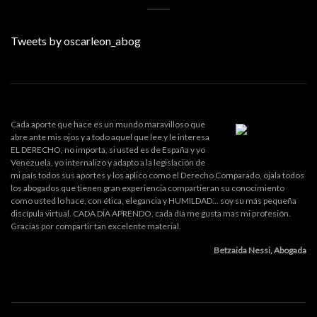
Tweets by oscarleon_abog
Cada aporte que hace es un mundo maravilloso que
abre ante mis ojos y a todo aquel que lee y le interesa
EL DERECHO, no importa, si usted es de España y yo
Venezuela, yo internalizo y adapto a la legislación de
mi país todos sus aportes y los aplico como el Derecho Comparado, ojala todos
los abogados que tienen gran experiencia compartieran su conocimiento
como usted lo hace, con ética, elegancia y HUMILDAD... soy su más pequeña
discípula virtual. CADA DÍA APRENDO, cada día me gusta mas mi profesión.
Gracias por compartir tan excelente material.
Betzaida Nessi, Abogada