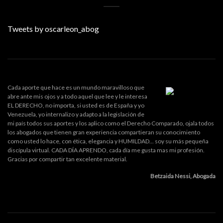
Tweets by oscarleon_abog
Cada aporte que hace es un mundo maravilloso que
abre ante mis ojos y a todo aquel que lee y le interesa
EL DERECHO, no importa, si usted es de España y yo
Venezuela, yo internalizo y adapto a la legislación de
mi país todos sus aportes y los aplico como el Derecho Comparado, ojala todos
los abogados que tienen gran experiencia compartieran su conocimiento
como usted lo hace, con ética, elegancia y HUMILDAD... soy su más pequeña
discípula virtual. CADA DÍA APRENDO, cada día me gusta mas mi profesión.
Gracias por compartir tan excelente material.
Betzaida Nessi, Abogada