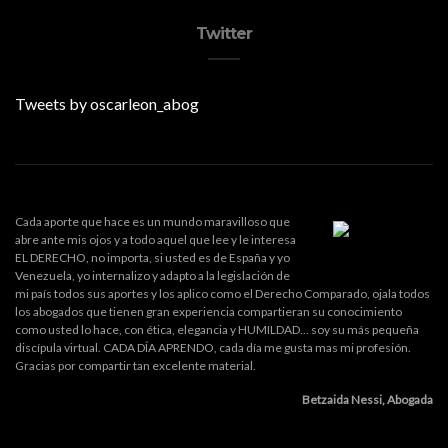
Twitter
Tweets by oscarleon_abog
Cada aporte que hace es un mundo maravilloso que
abre ante mis ojos y a todo aquel que lee y le interesa
EL DERECHO, no importa, si usted es de España y yo
Venezuela, yo internalizo y adapto a la legislación de
mi país todos sus aportes y los aplico como el Derecho Comparado, ojala todos
los abogados que tienen gran experiencia compartieran su conocimiento
como usted lo hace, con ética, elegancia y HUMILDAD... soy su más pequeña
discípula virtual. CADA DÍA APRENDO, cada día me gusta mas mi profesión.
Gracias por compartir tan excelente material.
Betzaida Nessi, Abogada