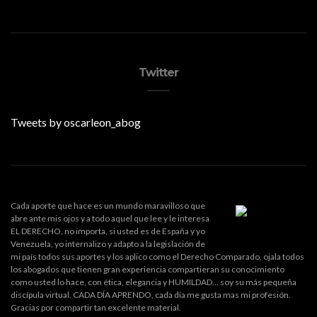
Twitter
Tweets by oscarleon_abog
Cada aporte que hace es un mundo maravilloso que
abre ante mis ojos y a todo aquel que lee y le interesa
EL DERECHO, no importa, si usted es de España y yo
Venezuela, yo internalizo y adapto a la legislación de
mi país todos sus aportes y los aplico como el Derecho Comparado, ojala todos
los abogados que tienen gran experiencia compartieran su conocimiento
como usted lo hace, con ética, elegancia y HUMILDAD... soy su más pequeña
discípula virtual. CADA DÍA APRENDO, cada día me gusta mas mi profesión.
Gracias por compartir tan excelente material.