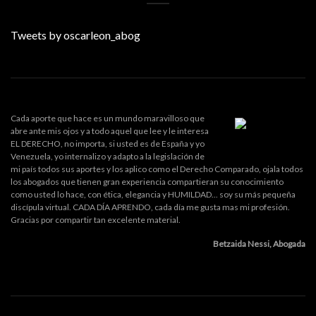
Tweets by oscarleon_abog
Cada aporte que hace es un mundo maravilloso que
abre ante mis ojos y a todo aquel que lee y le interesa
EL DERECHO, no importa, si usted es de España y yo
Venezuela, yo internalizo y adapto a la legislación de
mi país todos sus aportes y los aplico como el Derecho Comparado, ojala todos
los abogados que tienen gran experiencia compartieran su conocimiento
como usted lo hace, con ética, elegancia y HUMILDAD... soy su más pequeña
discípula virtual. CADA DÍA APRENDO, cada día me gusta mas mi profesión.
Gracias por compartir tan excelente material.
Betzaida Nessi, Abogada