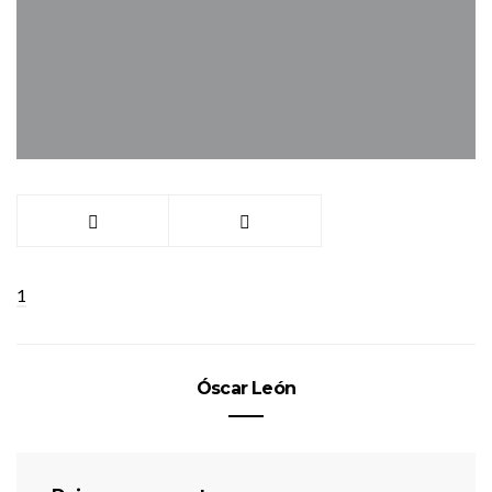
1
Óscar León