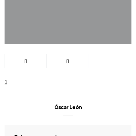
1
Óscar León