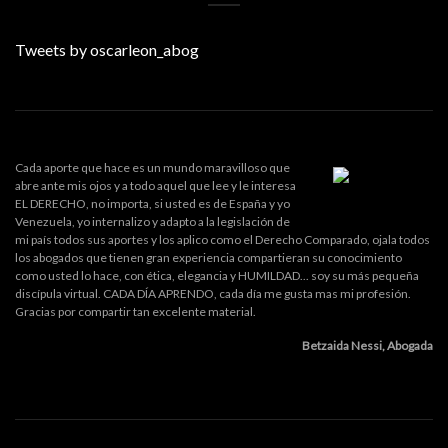
Tweets by oscarleon_abog
Cada aporte que hace es un mundo maravilloso que
abre ante mis ojos y a todo aquel que lee y le interesa
EL DERECHO, no importa, si usted es de España y yo
Venezuela, yo internalizo y adapto a la legislación de
mi país todos sus aportes y los aplico como el Derecho Comparado, ojala todos
los abogados que tienen gran experiencia compartieran su conocimiento
como usted lo hace, con ética, elegancia y HUMILDAD... soy su más pequeña
discípula virtual. CADA DÍA APRENDO, cada día me gusta mas mi profesión.
Gracias por compartir tan excelente material.
Betzaida Nessi, Abogada