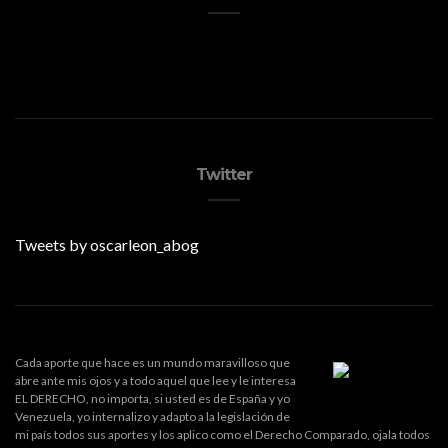
Twitter
Tweets by oscarleon_abog
Cada aporte que hace es un mundo maravilloso que
abre ante mis ojos y a todo aquel que lee y le interesa
EL DERECHO, no importa, si usted es de España y yo
Venezuela, yo internalizo y adapto a la legislación de
mi país todos sus aportes y los aplico como el Derecho Comparado, ojala todos