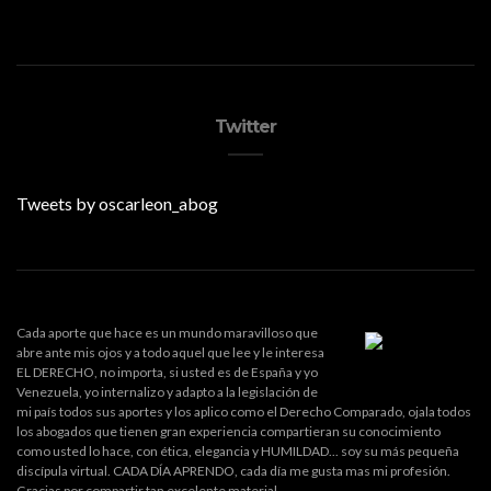
Twitter
Tweets by oscarleon_abog
Cada aporte que hace es un mundo maravilloso que
abre ante mis ojos y a todo aquel que lee y le interesa
EL DERECHO, no importa, si usted es de España y yo
Venezuela, yo internalizo y adapto a la legislación de
mi país todos sus aportes y los aplico como el Derecho Comparado, ojala todos
los abogados que tienen gran experiencia compartieran su conocimiento
como usted lo hace, con ética, elegancia y HUMILDAD... soy su más pequeña
discípula virtual. CADA DÍA APRENDO, cada día me gusta mas mi profesión.
Gracias por compartir tan excelente material.