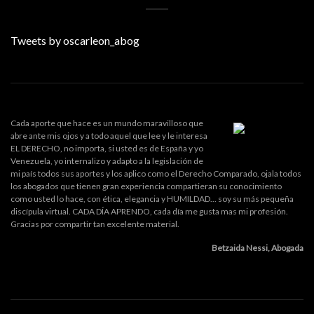
Tweets by oscarleon_abog
Cada aporte que hace es un mundo maravilloso que
abre ante mis ojos y a todo aquel que lee y le interesa
EL DERECHO, no importa, si usted es de España y yo
Venezuela, yo internalizo y adapto a la legislación de
mi país todos sus aportes y los aplico como el Derecho Comparado, ojala todos
los abogados que tienen gran experiencia compartieran su conocimiento
como usted lo hace, con ética, elegancia y HUMILDAD... soy su más pequeña
discípula virtual. CADA DÍA APRENDO, cada día me gusta mas mi profesión.
Gracias por compartir tan excelente material.
Betzaida Nessi, Abogada