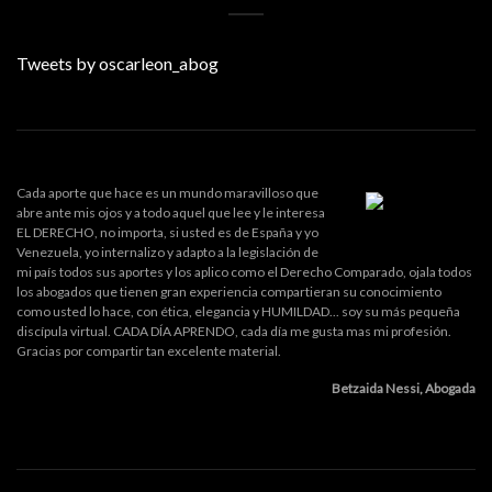
Tweets by oscarleon_abog
Cada aporte que hace es un mundo maravilloso que
abre ante mis ojos y a todo aquel que lee y le interesa
EL DERECHO, no importa, si usted es de España y yo
Venezuela, yo internalizo y adapto a la legislación de
mi país todos sus aportes y los aplico como el Derecho Comparado, ojala todos
los abogados que tienen gran experiencia compartieran su conocimiento
como usted lo hace, con ética, elegancia y HUMILDAD... soy su más pequeña
discípula virtual. CADA DÍA APRENDO, cada día me gusta mas mi profesión.
Gracias por compartir tan excelente material.
Betzaida Nessi, Abogada