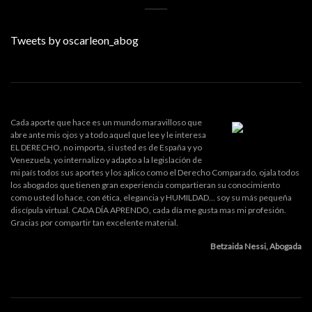
Tweets by oscarleon_abog
Cada aporte que hace es un mundo maravilloso que
abre ante mis ojos y a todo aquel que lee y le interesa
EL DERECHO, no importa, si usted es de España y yo
Venezuela, yo internalizo y adapto a la legislación de
mi país todos sus aportes y los aplico como el Derecho Comparado, ojala todos
los abogados que tienen gran experiencia compartieran su conocimiento
como usted lo hace, con ética, elegancia y HUMILDAD... soy su más pequeña
discípula virtual. CADA DÍA APRENDO, cada día me gusta mas mi profesión.
Gracias por compartir tan excelente material.
Betzaida Nessi, Abogada