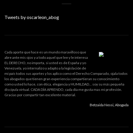
Tweets by oscarleon_abog
Cada aporte que hace es un mundo maravilloso que
abre ante mis ojos y a todo aquel que lee y le interesa
EL DERECHO, no importa, si usted es de España y yo
Venezuela, yo internalizo y adapto a la legislación de
mi país todos sus aportes y los aplico como el Derecho Comparado, ojala todos
los abogados que tienen gran experiencia compartieran su conocimiento
como usted lo hace, con ética, elegancia y HUMILDAD... soy su más pequeña
discípula virtual. CADA DÍA APRENDO, cada día me gusta mas mi profesión.
Gracias por compartir tan excelente material.
Betzaida Nessi, Abogada