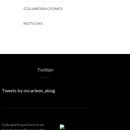
COLABORACIONES
NOTICIAS
Twitter
Tweets by oscarleon_abog
Cada aporte que hace es un
mundo maravilloso que abre