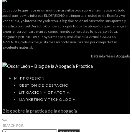
Cada aporte que hace es un mundo maravilloso que abre ante mis ojos y a todo
aquel que lee y le interesa EL DERECHO, no importa, si usted es de España y yo
Venezuela, yo internalizo y adapto a la legislación de mi país todos sus aportes y
los aplico como el Derecho Comparado, ojala todos los abogados que tienen gran
experiencia compartieran su conocimiento como usted lo hace, con ética,
elegancia y HUMILDAD... soy su más pequeña discípula virtual. CADA DÍA
APRENDO, cada día me gusta mas mi profesión. Gracias por compartir tan
excelente material.
Betzaida Nessi, Abogada
MI PROFESIÓN
GESTIÓN DE DESPACHO
LITIGACIÓN Y ORATORIA
MARKETING Y TECNOLOGÍA
Blog sobre la práctica de la abogacía
SEARCH FOR: