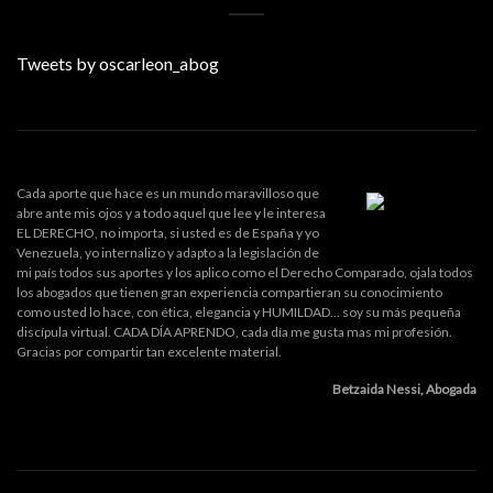
Tweets by oscarleon_abog
Cada aporte que hace es un mundo maravilloso que
abre ante mis ojos y a todo aquel que lee y le interesa
EL DERECHO, no importa, si usted es de España y yo
Venezuela, yo internalizo y adapto a la legislación de
mi país todos sus aportes y los aplico como el Derecho Comparado, ojala todos
los abogados que tienen gran experiencia compartieran su conocimiento
como usted lo hace, con ética, elegancia y HUMILDAD... soy su más pequeña
discípula virtual. CADA DÍA APRENDO, cada día me gusta mas mi profesión.
Gracias por compartir tan excelente material.
Betzaida Nessi, Abogada