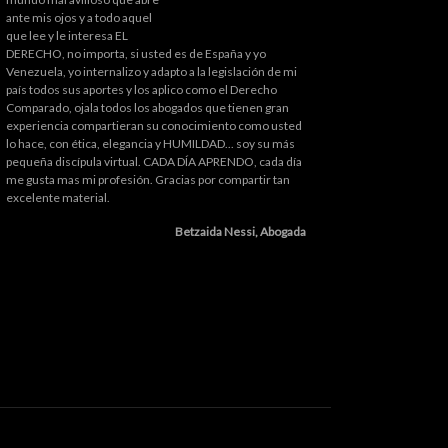
ante mis ojos y a todo aquel
que lee y le interesa EL
DERECHO, no importa, si usted es de España y yo
Venezuela, yo internalizo y adapto a la legislación de mi
país todos sus aportes y los aplico como el Derecho
Comparado, ojala todos los abogados que tienen gran
experiencia compartieran su conocimiento como usted
lo hace, con ética, elegancia y HUMILDAD... soy su más
pequeña discípula virtual. CADA DÍA APRENDO, cada día
me gusta mas mi profesión. Gracias por compartir tan
excelente material.
Betzaida Nessi, Abogada