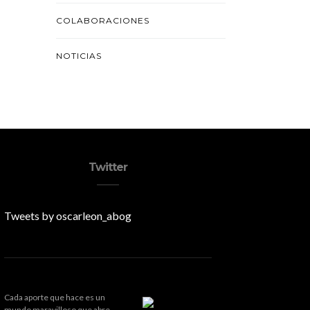
COLABORACIONES
NOTICIAS
Twitter
Tweets by oscarleon_abog
Cada aporte que hace es un
mundo maravilloso que abre