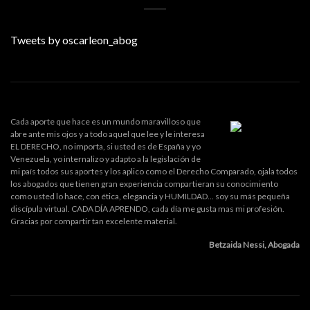
Tweets by oscarleon_abog
Cada aporte que hace es un mundo maravilloso que
abre ante mis ojos y a todo aquel que lee y le interesa
EL DERECHO, no importa, si usted es de España y yo
Venezuela, yo internalizo y adapto a la legislación de
mi país todos sus aportes y los aplico como el Derecho Comparado, ojala todos
los abogados que tienen gran experiencia compartieran su conocimiento
como usted lo hace, con ética, elegancia y HUMILDAD... soy su más pequeña
discípula virtual. CADA DÍA APRENDO, cada día me gusta mas mi profesión.
Gracias por compartir tan excelente material.
Betzaida Nessi, Abogada