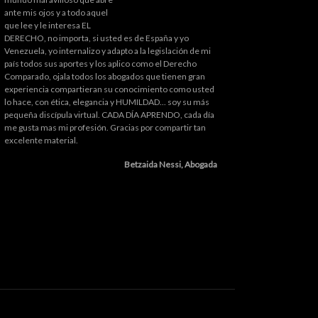
ante mis ojos y a todo aquel
que lee y le interesa EL
DERECHO, no importa, si usted es de España y yo
Venezuela, yo internalizo y adapto a la legislación de mi
país todos sus aportes y los aplico como el Derecho
Comparado, ojala todos los abogados que tienen gran
experiencia compartieran su conocimiento como usted
lo hace, con ética, elegancia y HUMILDAD... soy su más
pequeña discípula virtual. CADA DÍA APRENDO, cada día
me gusta mas mi profesión. Gracias por compartir tan
excelente material.
Betzaida Nessi, Abogada