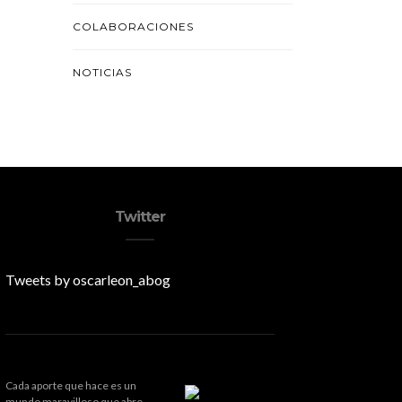
COLABORACIONES
NOTICIAS
Twitter
Tweets by oscarleon_abog
Cada aporte que hace es un
mundo maravilloso que abre