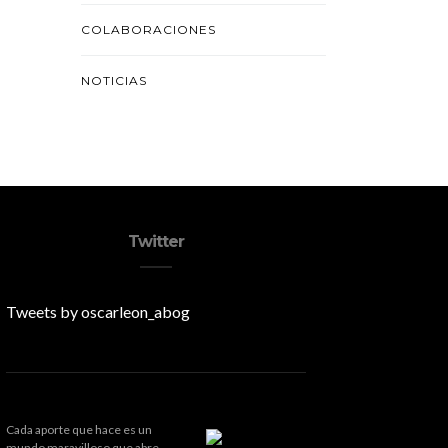
COLABORACIONES
NOTICIAS
Twitter
Tweets by oscarleon_abog
Cada aporte que hace es un
mundo maravilloso que abre