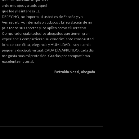
ante mis ojos y a todo aquel
que lee y le interesa EL
DERECHO, no importa, si usted es de España y yo
Venezuela, yo internalizo y adapto a la legislación de mi
país todos sus aportes y los aplico como el Derecho
Comparado, ojala todos los abogados que tienen gran
experiencia compartieran su conocimiento como usted
lo hace, con ética, elegancia y HUMILDAD... soy su más
pequeña discípula virtual. CADA DÍA APRENDO, cada día
me gusta mas mi profesión. Gracias por compartir tan
excelente material.
Betzaida Nessi, Abogada