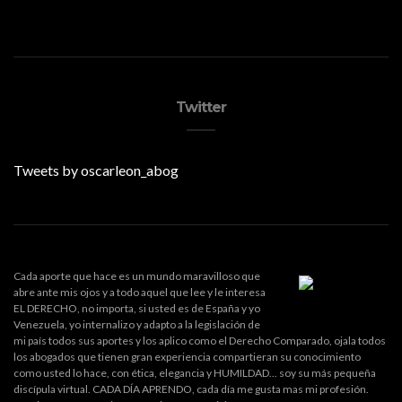
Twitter
Tweets by oscarleon_abog
Cada aporte que hace es un mundo maravilloso que
abre ante mis ojos y a todo aquel que lee y le interesa
EL DERECHO, no importa, si usted es de España y yo
Venezuela, yo internalizo y adapto a la legislación de
mi país todos sus aportes y los aplico como el Derecho Comparado, ojala todos
los abogados que tienen gran experiencia compartieran su conocimiento
como usted lo hace, con ética, elegancia y HUMILDAD... soy su más pequeña
discípula virtual. CADA DÍA APRENDO, cada día me gusta mas mi profesión.