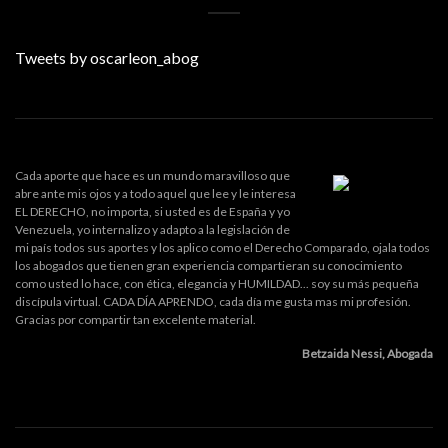
Tweets by oscarleon_abog
Cada aporte que hace es un mundo maravilloso que
abre ante mis ojos y a todo aquel que lee y le interesa
EL DERECHO, no importa, si usted es de España y yo
Venezuela, yo internalizo y adapto a la legislación de
mi país todos sus aportes y los aplico como el Derecho Comparado, ojala todos
los abogados que tienen gran experiencia compartieran su conocimiento
como usted lo hace, con ética, elegancia y HUMILDAD... soy su más pequeña
discípula virtual. CADA DÍA APRENDO, cada día me gusta mas mi profesión.
Gracias por compartir tan excelente material.
Betzaida Nessi, Abogada