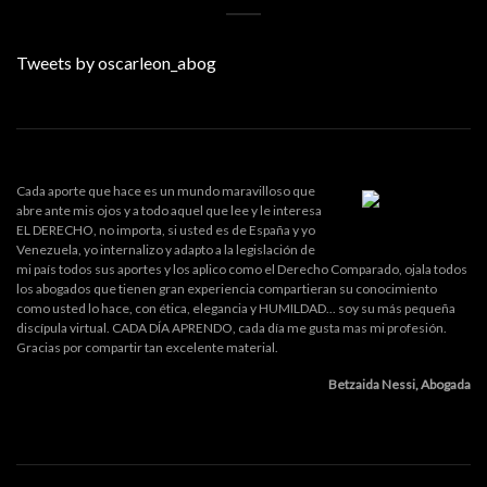
Tweets by oscarleon_abog
Cada aporte que hace es un mundo maravilloso que
abre ante mis ojos y a todo aquel que lee y le interesa
EL DERECHO, no importa, si usted es de España y yo
Venezuela, yo internalizo y adapto a la legislación de
mi país todos sus aportes y los aplico como el Derecho Comparado, ojala todos
los abogados que tienen gran experiencia compartieran su conocimiento
como usted lo hace, con ética, elegancia y HUMILDAD... soy su más pequeña
discípula virtual. CADA DÍA APRENDO, cada día me gusta mas mi profesión.
Gracias por compartir tan excelente material.
Betzaida Nessi, Abogada