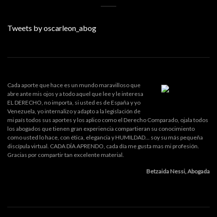
Tweets by oscarleon_abog
Cada aporte que hace es un mundo maravilloso que
abre ante mis ojos y a todo aquel que lee y le interesa
EL DERECHO, no importa, si usted es de España y yo
Venezuela, yo internalizo y adapto a la legislación de
mi país todos sus aportes y los aplico como el Derecho Comparado, ojala todos
los abogados que tienen gran experiencia compartieran su conocimiento
como usted lo hace, con ética, elegancia y HUMILDAD... soy su más pequeña
discípula virtual. CADA DÍA APRENDO, cada día me gusta mas mi profesión.
Gracias por compartir tan excelente material.
Betzaida Nessi, Abogada